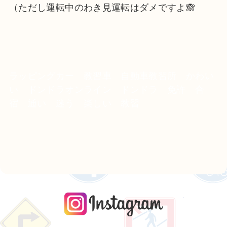
（ただし運転中のわき見運転はダメですよ🙈
ラッピングカー 教習車 自動車教習所 かわい
い ドンドラオンライン ドンドラ 免許 合
宿 通い 迷う 楽しい 教習
instagra