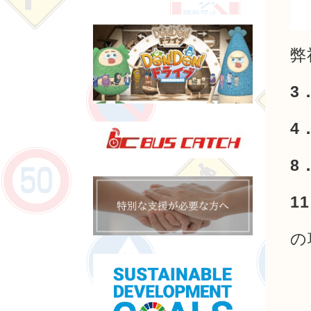
弊
3
4
8
1
の