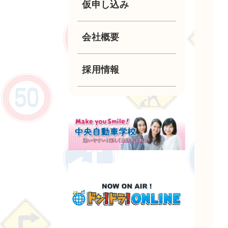
仮申し込み
安全運転講習・企業
講習
大型自動二輪
会社概要
準中型自動車
採用情報
中型自動車
大型特殊自動車