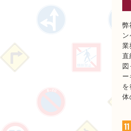
弊
ン
業
直
図
ー
を
体