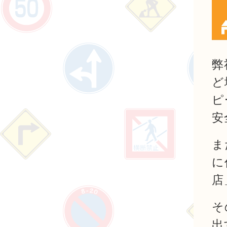
弊
ど
ピ
安
ま
に
店
そ
出