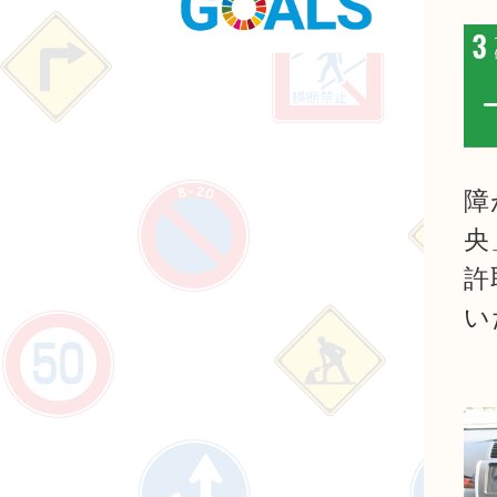
障
央
許
い