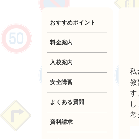
おすすめポイント
料金案内
入校案内
私
教
普通自動車
安全講習
す
第二種普通自動車
高齢者講習
よくある質問
し
考
普通自動二輪
ペーパードライバー
資料請求
講習
小型限定自動二輪