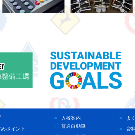
プ
入校案内
よ
普通自動車
すめポイント
資