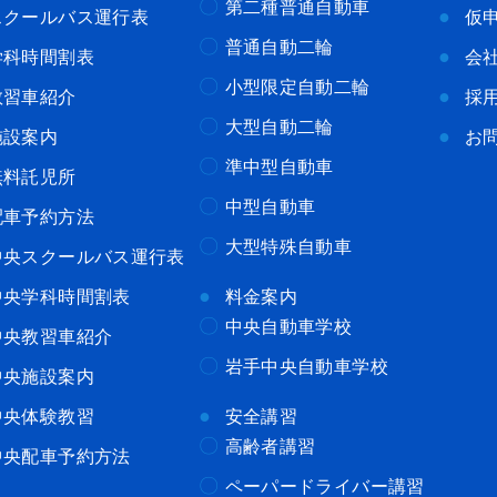
第二種普通自動車
スクールバス運行表
仮
普通自動二輪
学科時間割表
会
小型限定自動二輪
教習車紹介
採
大型自動二輪
施設案内
お
準中型自動車
無料託児所
中型自動車
配車予約方法
大型特殊自動車
中央スクールバス運行表
中央学科時間割表
料金案内
中央自動車学校
中央教習車紹介
岩手中央自動車学校
中央施設案内
中央体験教習
安全講習
高齢者講習
中央配車予約方法
ペーパードライバー講習