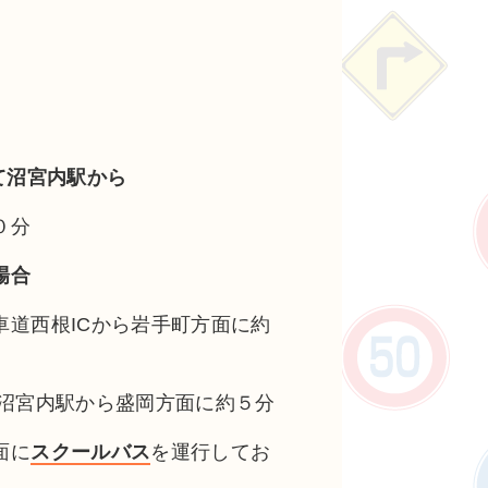
わて沼宮内駅から
０分
場合
車道西根ICから岩手町方面に約
て沼宮内駅から盛岡方面に約５分
面に
スクールバス
を運行してお