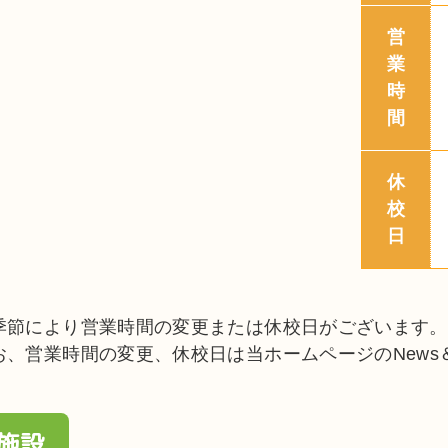
営
業
時
間
休
校
日
季節により営業時間の変更または休校日がございます。
お、営業時間の変更、休校日は当ホームページのNews＆T
。
施設