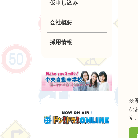
仮申し込み
安全運転講習・企業
講習
大型自動二輪
会社概要
準中型自動車
採用情報
中型自動車
大型特殊自動車
※
な
す