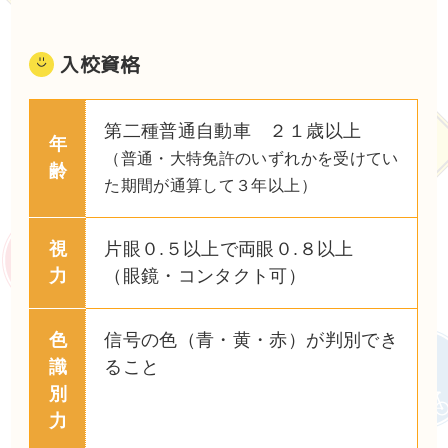
入校資格
第二種普通自動車 ２１歳以上
年
（普通・大特免許のいずれかを受けてい
齢
た期間が通算して３年以上）
視
片眼０.５以上で両眼０.８以上
力
（眼鏡・コンタクト可）
色
信号の色（青・黄・赤）が判別でき
識
ること
別
力