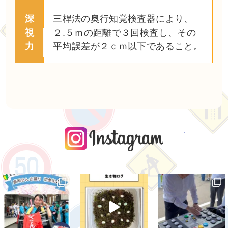
深
三桿法の奥行知覚検査器により、
視
２.５ｍの距離で３回検査し、その
力
平均誤差が２ｃｍ以下であること。
instagra