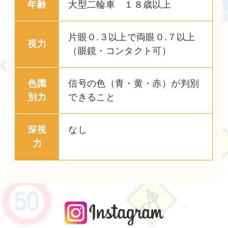
年齢
大型二輪車 １８歳以上
片眼０.３以上で両眼０.７以上
視力
（眼鏡・コンタクト可）
色識
信号の色（青・黄・赤）が判別
別力
できること
深視
なし
力
instagra