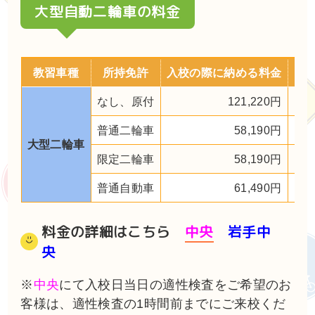
大型自動二輪車の料金
教習車種
所持免許
入校の際に納める料金
そ
なし、原付
121,220円
普通二輪車
58,190円
大型二輪車
限定二輪車
58,190円
普通自動車
61,490円
料金の詳細はこちら
中央
岩手中
央
※
中央
にて入校日当日の適性検査をご希望のお
客様は、適性検査の1時間前までにご来校くだ