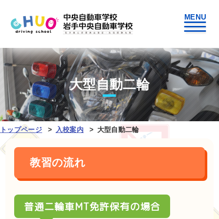
大型自動二輪
トップページ
入校案内
大型自動二輪
教習の流れ
普通二輪車MT免許保有の場合