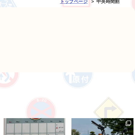
トップページ
中央時間割
m