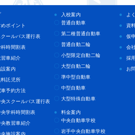
プ
入校案内
よ
普通自動車
すめポイント
資
第二種普通自動車
スクールバス運行表
仮
普通自動二輪
学科時間割表
会
小型限定自動二輪
教習車紹介
採
大型自動二輪
施設案内
お
準中型自動車
無料託児所
中型自動車
配車予約方法
大型特殊自動車
中央スクールバス運行表
中央学科時間割表
料金案内
中央自動車学校
中央教習車紹介
岩手中央自動車学校
中央施設案内