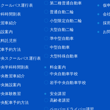
第二種普通自動車
スクールバス運行表
仮
普通自動二輪
学科時間割表
会
小型限定自動二輪
教習車紹介
採
大型自動二輪
施設案内
お
準中型自動車
無料託児所
中型自動車
配車予約方法
大型特殊自動車
中央スクールバス運行表
中央学科時間割表
料金案内
中央自動車学校
中央教習車紹介
岩手中央自動車学校
中央施設案内
中央体験教習
安全講習
高齢者講習
中央配車予約方法
ペーパードライバー講習