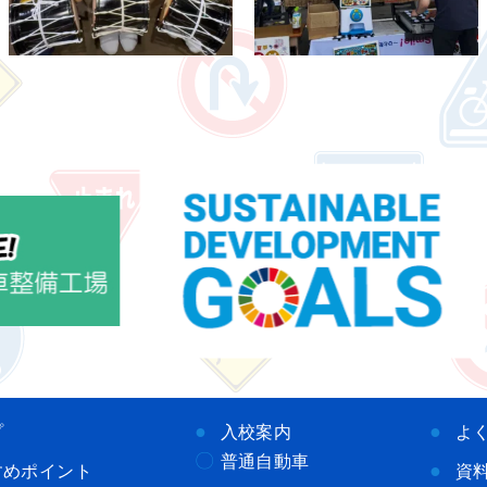
プ
入校案内
よ
普通自動車
すめポイント
資