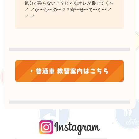
気分が乗らない？？じゃあオレが乗せてく〜
↗ ↗か〜ら〜の〜？？寄〜せ〜て〜く〜 ↗
↗ ↗
instagra