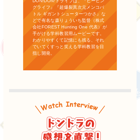
DON!DON!ドライブは、『ピーピン
グライフ』『超爆裂異次元メンコバ
トル ギガントシューターつかさ』な
どで有名な森りょういち監督（株式
会社FOREST Hunting One 代表）が
手がける学科教習用ムービーです。
わかりやすくて記憶にも残る、それ
でいてくすっと笑える学科教習を目
指し開発。